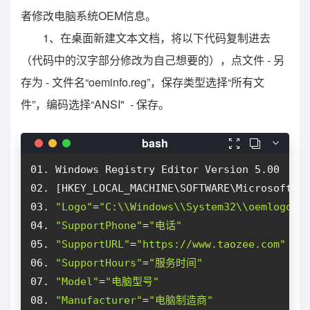
者修改电脑系统OEM信息。
1、在桌面新建文本文档，将以下代码复制进去
（代码中的汉字部分修改为自己想要的），点文件 - 另
存为 - 文件名“oeminfo.reg”，保存类型选择“所有文
件”，编码选择“ANSI" - 保存。



"Logo"
=
"C:\\Windows\\System32\\oemlogo.b
"SupportPhone"
=
"电话"
"SupportURL"
=
"https://www.taozee.com"
"SupportHours"
=
"服务时间"
"Model"
=
"电脑型号"
"Manufacturer"
=
"电脑制造商"