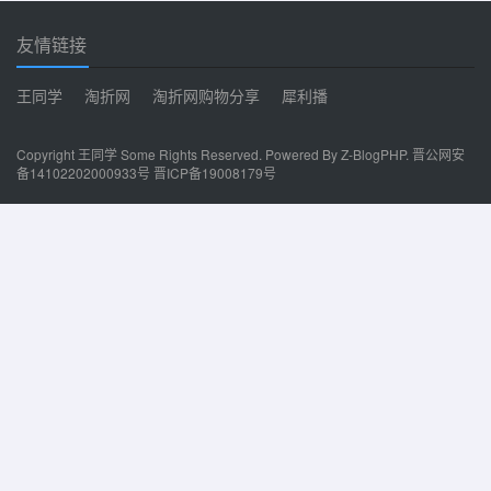
码选择“ANSI" - 保存。
友情链接
王同学
淘折网
淘折网购物分享
犀利播
Copyright
王同学
Some Rights Reserved. Powered By Z-BlogPHP.
晋公网安
备14102202000933号
晋ICP备19008179号