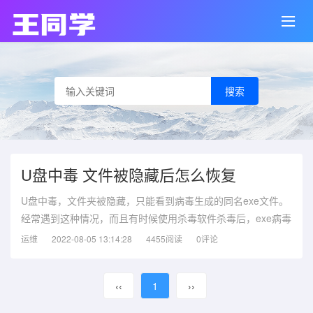
搜索
U盘中毒 文件被隐藏后怎么恢复
U盘中毒，文件夹被隐藏，只能看到病毒生成的同名exe文件。
经常遇到这种情况，而且有时候使用杀毒软件杀毒后，exe病毒
文件被清理了，但还是看不到原来的文件。通过文件夹选项-显
运维
2022-08-05 13:14:28
4455阅读
0评论
示隐藏的文件，还是看不到文件，怎么让它显示出来，今天就
出个解决方法：
‹‹
1
››
1、在桌面新建文本文档，将以下代码复制进去，点文件 - 另存
为 - 文件名“显示隐藏文件.bat”，保存类型选择“所有文件”，编